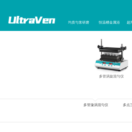
均质匀浆研磨
恒温槽金属浴
超
多管涡旋混匀仪
多管漩涡混匀仪
多点