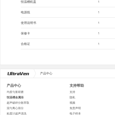
恒温槽机盖
1
电源线
1
使用说明书
1
保修卡
1
合格证
1
产品中心
产品中心
支持帮助
均质匀浆研磨
支持
恒温槽金属浴
隐私
超声破碎分散萃取
视频
混匀离心筛分
免责声明
粘度计超声清洗
电子样本