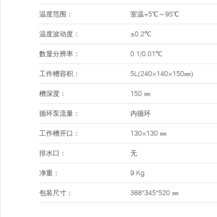
温度范围：
室温+5℃～95℃
温度波动度：
±0.2℃
数显分辨率：
0.1/0.01℃
工作槽容积：
5L(240×140×150㎜)
槽深度：
150 ㎜
循环泵流量：
内循环
工作槽开口：
130×130 ㎜
排水口：
无
净重：
9 Kg
包装尺寸：
388*345*520 ㎜